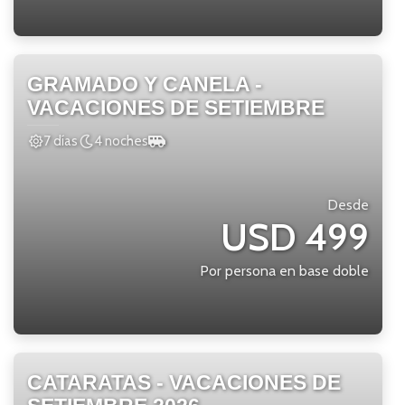
GRAMADO Y CANELA -
VACACIONES DE SETIEMBRE
7 días
4 noches
Desde
USD 499
Por persona en base doble
CATARATAS - VACACIONES DE