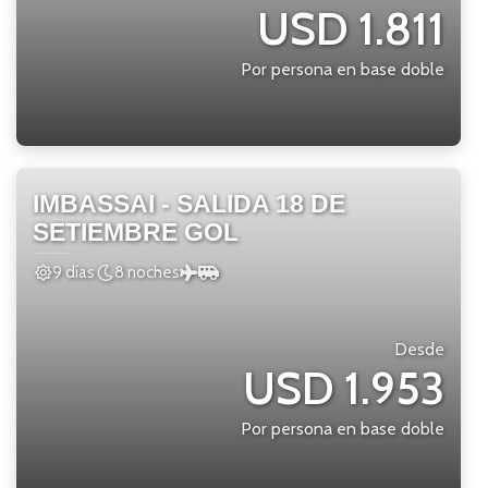
USD 1.811
Por persona en base doble
IMBASSAI - SALIDA 18 DE
SETIEMBRE GOL
9 días
8 noches
Desde
USD 1.953
Por persona en base doble