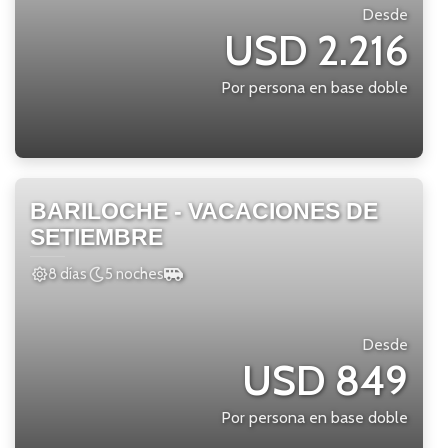
Desde
USD 2.216
Por persona en base doble
BARILOCHE - VACACIONES DE
SETIEMBRE
8 días
5 noches
Desde
USD 849
Por persona en base doble