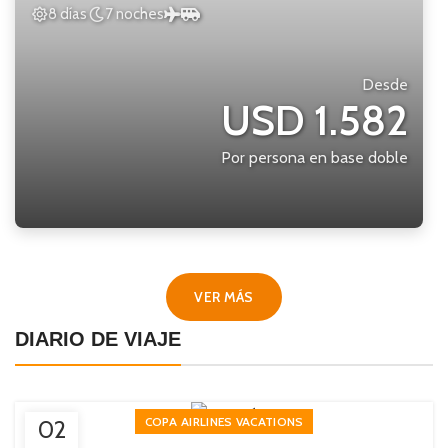
8 días
7 noches
Desde
USD 1.582
Por persona en base doble
VER MÁS
DIARIO DE VIAJE
COPA AIRLINES VACATIONS
02