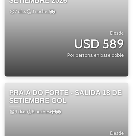
SETIEMBRE 2026
7 días
3 noches
Desde
USD 589
Por persona en base doble
PRAIA DO FORTE - SALIDA 18 DE
SETIEMBRE GOL
9 días
8 noches
Desde