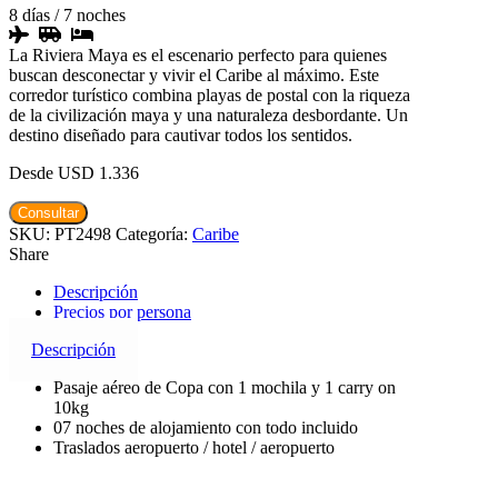
8 días
/
7 noches
La Riviera Maya es el escenario perfecto para quienes
buscan desconectar y vivir el Caribe al máximo. Este
corredor turístico combina playas de postal con la riqueza
de la civilización maya y una naturaleza desbordante. Un
destino diseñado para cautivar todos los sentidos.
USD 1.336
RIVIERA
Consultar
MAYA
SKU:
PT2498
Categoría:
Caribe
cantidad
Share
Descripción
Precios por persona
Descripción
Pasaje aéreo de Copa con 1 mochila y 1 carry on
10kg
07 noches de alojamiento con todo incluido
Traslados aeropuerto / hotel / aeropuerto