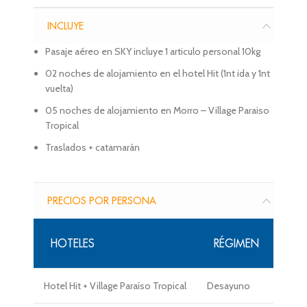
INCLUYE
Pasaje aéreo en SKY incluye 1 articulo personal 10kg
02 noches de alojamiento en el hotel Hit (1nt ida y 1nt
vuelta)
05 noches de alojamiento en Morro – Village Paraiso
Tropical
Traslados + catamarán
PRECIOS POR PERSONA
HOTELES
RÉGIMEN
Hotel Hit + Village Paraíso Tropical
Desayuno
USD 