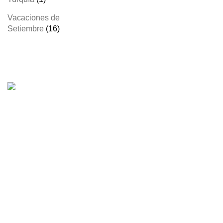
producto
Vacaciones de
16
Setiembre
16
productos
PlanetTravel - Descubrí el Mundo.
Más información
Nuestra empresa
Contacto
Políticas de privacidad