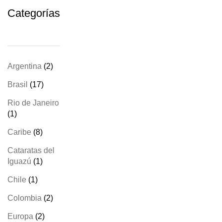
Categorías
2
Argentina
2
productos
17
Brasil
17
productos
Rio de Janeiro
1
1
producto
8
Caribe
8
productos
Cataratas del
1
Iguazú
1
producto
1
Chile
1
producto
2
Colombia
2
productos
2
Europa
2