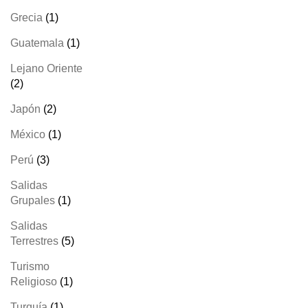
productos
1
Grecia
1
producto
1
Guatemala
1
producto
Lejano Oriente
2
2
productos
2
Japón
2
productos
1
México
1
producto
3
Perú
3
productos
Salidas
1
Grupales
1
producto
Salidas
5
Terrestres
5
productos
Turismo
1
Religioso
1
producto
1
Turquía
1