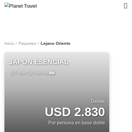
Lejano Oriente
Inicio
Paquetes
Lejano Oriente
JAPON ESENCIAL
7 días
6 noches
Desde
USD 2.830
Por persona en base doble