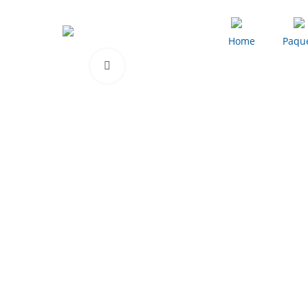
+598 29001514
Home
Paqu
Click to enlarge