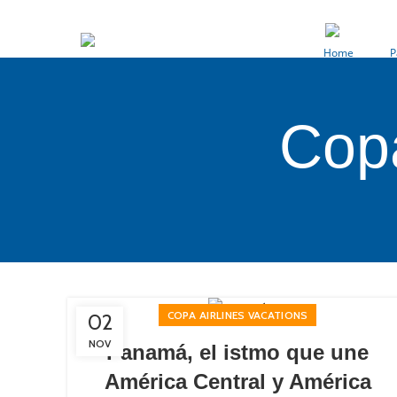
+598 29001514
Home
P
Copa
COPA AIRLINES VACATIONS
02
NOV
Panamá, el istmo que une
América Central y América