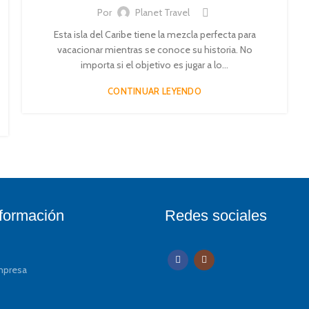
Por
Planet Travel
Esta isla del Caribe tiene la mezcla perfecta para
vacacionar mientras se conoce su historia. No
importa si el objetivo es jugar a lo...
CONTINUAR LEYENDO
formación
Redes sociales
mpresa