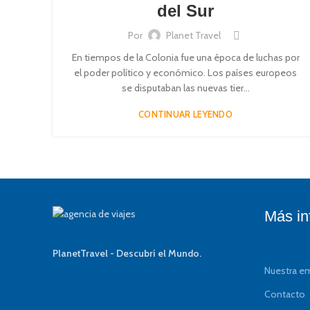
del Sur
Por
Planet Travel
En tiempos de la Colonia fue una época de luchas por
el poder político y económico. Los países europeos
se disputaban las nuevas tier...
CONTINUAR LEYENDO
Más in
PlanetTravel - Descubrí el Mundo.
Nuestra e
Contacto