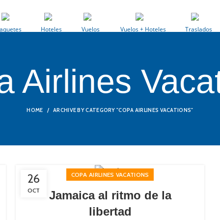
aquetes
Hoteles
Vuelos
Vuelos + Hoteles
Traslados
 Airlines Vaca
HOME
ARCHIVE BY CATEGORY "COPA AIRLINES VACATIONS"
COPA AIRLINES VACATIONS
26
OCT
Jamaica al ritmo de la
libertad